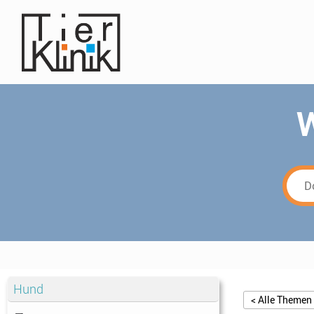
W
Hund
< Alle Themen