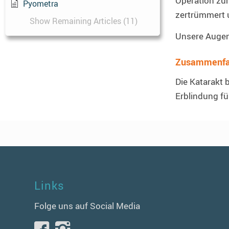
Operation zur
Pyometra
zertrümmert u
Show Remaining Articles (11)
Unsere Augen
Zusammenfa
Die Katarakt 
Erblindung fü
Links
Folge uns auf Social Media