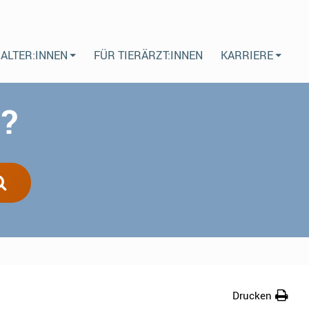
HALTER:INNEN
FÜR TIERÄRZT:INNEN
KARRIERE
n?
Drucken