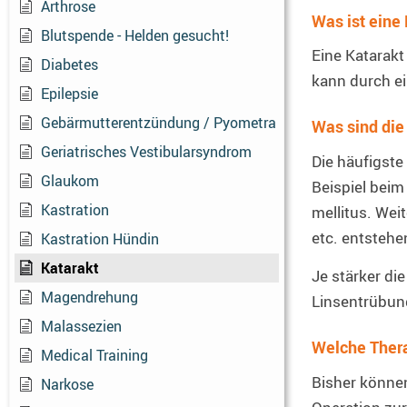
Arthrose
Was ist eine
Blutspende - Helden gesucht!
Eine Katarakt
Diabetes
kann durch ei
Epilepsie
Gebärmutterentzündung / Pyometra
Was sind die
Geriatrisches Vestibularsyndrom
Die häufigste
Glaukom
Beispiel beim
Kastration
mellitus. Wei
etc. entstehe
Kastration Hündin
Katarakt
Je stärker di
Magendrehung
Linsentrübung
Malassezien
Welche Thera
Medical Training
Bisher können
Narkose